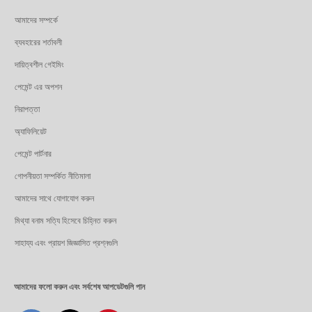
আমাদের সম্পর্কে
ব্যবহারের শর্তাবলী
দায়িত্বশীল গেইমিং
পেমেন্ট এর অপশন
নিরাপত্তা
অ্যাফিলিয়েট
পেমেন্ট পার্টনার
গোপনীয়তা সম্পর্কিত নীতিমালা
আমাদের সাথে যোগাযোগ করুন
মিথ্যা বনাম সত্যি হিসেবে চিহ্নিত করুন
সাহায্য এবং প্রায়শ জিজ্ঞাসিত প্রশ্নগুলি
আমাদের ফলো করুন এবং সর্বশেষ আপডেটগুলি পান