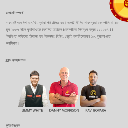
ডাফাবেট সম্পর্কে
দাফাবেট অসমিলা এন.ভি. দ্বারা পরিচালিত হয়। একটি সীমিত দায়বদ্ধতা কোম্পানি যা ২৮
জুন ২০০৭ সালে কুরাকাওতে নিগমিত হয়েছিল (কোম্পানির নিবন্ধন নম্বর ১০২২৬৭ )।
নিবন্ধিত অফিসের ঠিকানা হল লিভস্ট্রং বিল্ডিং, গ্রোট কবর্তীদেরবেগ ১০, কুরাকাওতে
অবস্থিত।
ব্র্যান্ড অ্যাম্বাসেডর
কুইক লিঙ্কস