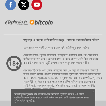
শুধুমাত্র ১৮ বছরের বেশি বয়সীদের জন্য - দাফাবেট বয়স যাচাইয়ের পরিমাপ
১৮ বছরের কম বয়সী যে কারোর জন্য এই সাইটে জুয়া খেলা অবৈধ।
বেআইনি বাজি এড়াতে, দাফাবেট প্রদত্ত তথ্য যাচাই করা এবং চেক করার
অধিকার সংরক্ষণ করে। আপনার বয়স ১৮ বছর বা তার বেশি কিনা তা যাচাই
করার উদ্দেশ্যে আমরা তৃতীয় পক্ষের সাথে অনুসন্ধান করতে পারি।
যেখানে এই চেকিং গুলা কোন গ্রাহকের বয়স ১৮ বছর বা তার বেশি কিনা তা
যাচাই করতে অক্ষম, সেখানে দাফাবেট বয়সের প্রমাণ চাওয়ার অধিকার সংরক্ষণ
করে। বয়সের প্রমানের সন্তোষজনক প্রমাণ সরবরাহ না করা পর্যন্ত গ্রাহকের
অ্যাকাউন্ট স্থগিত করা হতে পারে এবং তহবিল আটকে রাখা হতে পারে।
আইনি জুয়ার বয়স দেশ অনুসারে পরিবর্তিত হয়, আমরা আপনাকে স্থানীয়
গবেষণা চালানোর পরামর্শ দিচ্ছি।
x
আমরা কুকিস ব্যবহার করি আপনাকে সেরা অভিজ্ঞতা প্রদানের লক্ষে। এই সাইটে
ন্যাভিগেট করতে থাকার মাধ্যমে আপনি কুকিস ব্যবহারে সম্মতি প্রদান করেন আমাদের
কুকিস পলিসি অনুযায়ী।.
Copyright © 2026 | Dafabet | All Rights Reserved