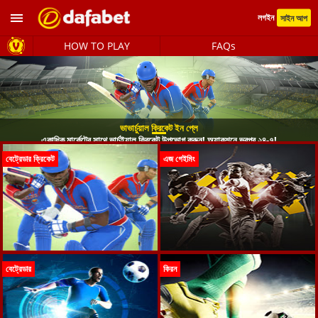
লগইন
সাইন আপ
HOW TO PLAY
FAQs
ভাভার্চুয়াল ক্রিকেট ইন প্লে
একাধিক মার্কেটের সাথে ভার্চুইয়াল ক্রিকেট উপভোগ করুন! অ্যাকশনে ভরপুর ২৪-৭!
বেট্রেডার ক্রিকেট
এজ গেইমিং
বেট্রেডার
কিরন