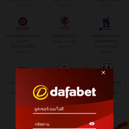
ทางการ
ทางการ
ทางการ
NORTHAMPTONSHI
SOMERSET CCC
WARWICKSHIRE &
RE CCC
EDGBASTON
หุ้นส่วน อย่างเป็น
หุ้นส่วน อย่างเป็น
หุ้นส่วน อย่างเป็น
ทางการ
ทางการ
ทางการ
LEICESTERSHIRE
DERBYSHIRE CCC
WORCESTERSHIRE
CCC
CCC
หุ้นส่วน อย่างเป็น
หุ้นส่วน อย่างเป็น
หุ้นส่วน อย่างเป็น
ทางการ
ทางการ
ทางการ
HAMPSHIRE
NOTTS CCC
KENT CRICKET