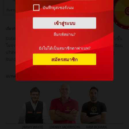
CRICKET
หุ้นส่วนอย่างเป็นทางการ
หุ้นส่วนอย่างเป็นทางการ
บันทึกยูสเซอร์เนม
หุ้นส่วนอย่างเป็นทางการ
เกี่ยวกับดาฟาเบท
ลืมรหัสผ่าน?
Dafabet ดำเนินการโดย Osmila N.V. ซึ่งเป็นบริษัทจำกัดที่จัดตั้งขึ้น
ในประเทศกูราเซาเมื่อวันที่ 28 มิถุนายน 2007 (หมายเลขจดทะเบียน
ยังไม่ได้เป็นสมาชิกดาฟาเบท?
บริษัท 102267) โดยมีที่อยู่สำนักงานจดทะเบียนอยู่ที่ Livestrong
สมัครสมาชิก
Building, Groot Kwartierweg 10, Curaçao
แบรนด์แอมบาสเดอร์