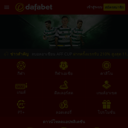
เข้าสู่ระบบ
สมัครสมาชิก
ขอแนะนำฟีเจอร์ใหม่กับ Bet Builder
สร้างการเดิมพันฟุตบอลของคุณเอง
ข่าวสำคัญ
ฟุตบอลอาเชียน AFF CUP
ฝากครั้งแรกรับ 210% สูงสุด 11,00
กีฬา
กีฬาเอเชีย
คาสิโน
เกมส์
ดีลเลอร์สด
เกมส์อาเขต
PT+
ลอตเตอรี่
โปรโมชั่น
ดาวน์โหลดแอปพลิเคชัน